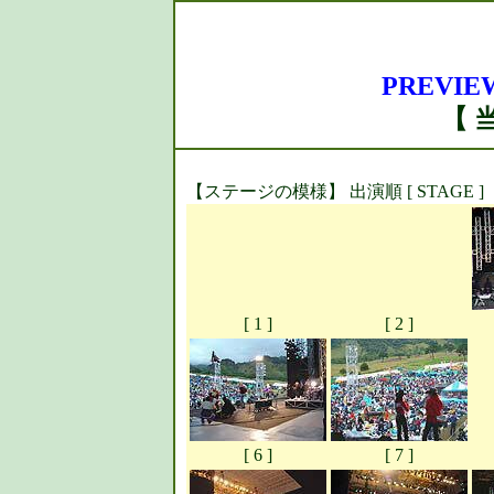
PREVIEW
【 
【ステージの模様】 出演順 [ STAGE ]
[ 1 ]
[ 2 ]
[ 6 ]
[ 7 ]