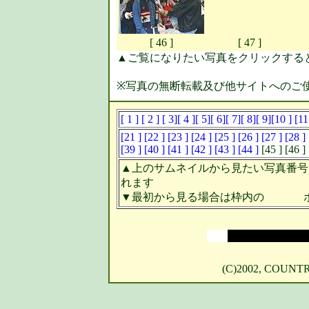
[ 46 ]
[ 47 ]
▲ご覧になりたい写真をクリックすると 64
※写真の無断転載及び他サイトへのご
[ 1 ]
[ 2 ]
[ 3]
[ 4 ]
[ 5]
[ 6]
[ 7]
[ 8]
[ 9]
[10 ]
[11
[21 ]
[22 ]
[23 ]
[24 ]
[25 ]
[26 ]
[27 ]
[28 ]
[39 ]
[40 ]
[41 ]
[42 ]
[43 ]
[44 ]
[45 ] [46 ]
▲上のサムネイルから見たい写真番号
れます
▼最初から見る場合は枠内の
(C)2002, COUNT