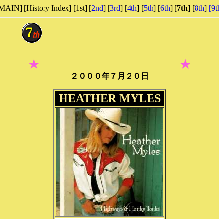
MAIN] [History Index] [1st] [
2nd
] [
3rd
] [
4th
] [
5th
] [
6th
] [
7th
] [
8th
]
[9t
★
★
２０００年７月２０日
HEATHER MYLES