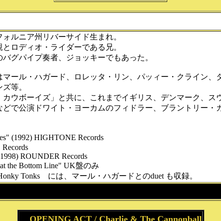
フォルニア州リバーサイド生まれ。
親とロディオ・ライダーである兄。
のバグパイプ奏者、ジョッキーでもあった。
はマール・ハガード、ロレッタ・リン、パッィー・クライン、
ンズ等。
・カウボーイズ」と共に、これまでイギリス、デンマーク、ス
などで公演ドワイト・ヨーカムのフィドラー、ブラントリー・
s" (1992) HIGHTONE Records
Records
"(1998) ROUNDER Records
ve at the Bottom Line" UK盤のみ
d Honky Tonks には、マール・ハガードとのduet も収録。
OPENING ACT / Charlie & The Cannonball