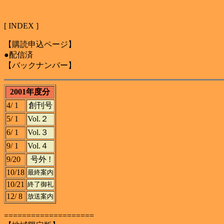
[ INDEX ]
【購読申込ページ】
●配信済
【バックナンバー】
2001年度分
4/ 1
創刊号
5/ 1
Vol.２
6/ 1
Vol.３
9/ 1
Vol.４
9/20
号外 !
10/18
最終案内
10/21
終了御礼
12/ 8
放送案内
====================