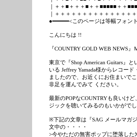
｜＋＋■＋＋＋■＋＋■■■■■＋＋■■■
｜＋＋＋＋＋＋＋＋＋＋＋＋＋＋＋
●━━━━━<このページは等幅フォ
こんにちは !!
『COUNTRY GOLD WEB NE
東京で『Shop American Guit
いる Jeffrey Yamada様から
ましたので、お近くにお住まいでこ
非足を運んでみて ください。
最新のPOPなCOUNTRYも良い
ジックを聴いてみるのもいかがでし
※下記の文章は『SAG メールマガ
文中の・・・・
>今やただの無害ポップに堕落した