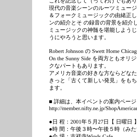
これを記念して（ってわけでもあり
現代の音楽シーンのルーツミュージ
＆フォークミュージックの由緒正し
ンの紹介とそ の録音の背景を紹介
ミュージックの神髄を堪能しようじ
うにやろうと思います。
Robert Johnson の Swett Home Chica
On the Sunny Side を両方
クなパートもあります。
アメリカ音楽の好きな方ならどなた
きっと「古くて新しい発見」をもち
ます。
■ 詳細は、本イベントの案内ペー
http://member.nifty.ne.jp/ShopAmeri
●日 程：2001年５月27日【 日曜日 
●時 間：午後３時〜午後５時（み
●会 場：吉祥寺Winds Cafe