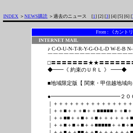
INDEX
＞
NEWS購読
＞過去のニュース [
1
] [2] [
3
] [4] [5] [6] [
From
: 《カント
INTERNET MAIL
♪ C-O-U-N-T-R-Y-G-O-L-D W-E-B N-E
￣￣￣￣￣￣￣￣￣￣￣￣￣￣￣￣
□〓〓〓〓〓〓〓★
★〓〓〓〓〓〓
◆━━《 約束のＵＲＬ 》 ━━◆
■地域限定版【 関東・甲信越地域向
●━━━━━━━━━━━━━２０
｜＋＋＋＋＋＋＋＋＋＋＋＋＋＋＋
｜＋＋■＋＋＋■＋＋■■■■■＋＋■＋
｜＋＋■■＋＋■＋＋■＋＋＋＋＋＋
｜＋＋■＋■＋■＋＋■■■■■＋＋■＋
｜＋＋■＋＋■■＋＋■＋＋＋＋＋＋