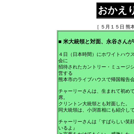
おかえ
［ ５月１５日 熊
■ 米大統領と対面、永谷さんが
４日（日本時間）にホワイトハウ
会に
招待されたカントリー・ミュージ
営する
熊本市のライブハウスで帰国報告
チャーリーさんは、生まれて初め
席。
クリントン大統領とも対面した。
同大統領は、小渕首相にも紹介し
チャーリーさんは「すばらしい笑
いるよ』