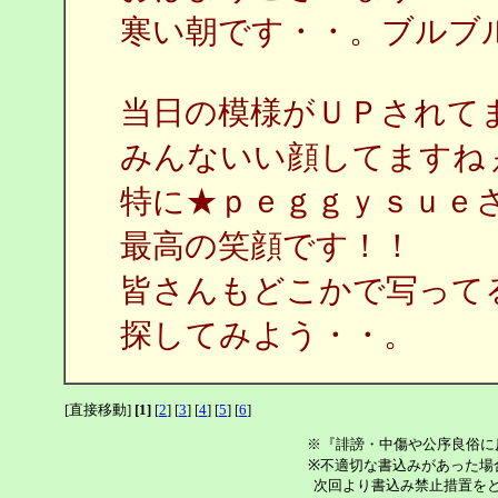
寒い朝です・・。ブルブ
当日の模様がＵＰされて
みんないい顔してますね
特に★ｐｅｇｇｙｓｕｅ
最高の笑顔です！！
皆さんもどこかで写って
探してみよう・・。
[直接移動]
[1]
[
2
] [
3
] [
4
] [
5
] [
6
]
※『誹謗・中傷や公序良俗に
※不適切な書込みがあった場
次回より書込み禁止措置を