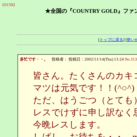
031592
★全国の『COUNTRY GOLD』フ
[
トップに戻る
] [
使い
多忙です・・。
投稿者：
投稿日：2002/11/14(Thu) 13:24
No.313
皆さん。たくさんのカキコ
マツは元気です！！(^○^)
ただ、はうごつ（とても
レスでけずに申し訳なく
今晩レスします。
しばし、お待ちを・・。m(